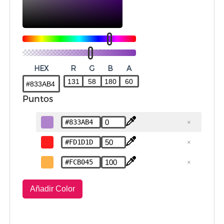
HEX
R
G
B
A
Puntos
×
×
×
Añadir Color