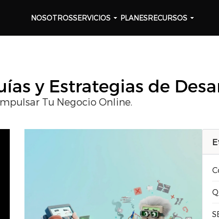
NOSOTROS
SERVICIOS
PLANES
RECURSOS
ías y Estrategias de Desa
Impulsar Tu Negocio Online.
E
C
Q
S