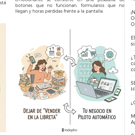
stá
botones que no funcionan, formularios que no
llegan y horas perdidas frente a la pantalla.
¡
O
O
E
s
¿
c
c
S
H
¿
M
A