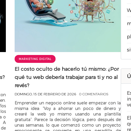
W
m
p
s
MARKETING DIGITAL
El costo oculto de hacerlo tú mismo: ¿Por
Ú
s?
qué tu web debería trabajar para ti y no al
revés?
E
DOMINGO, 15 DE FEBRERO DE 2026
0 COMENTARIOS
con
i
en.
Emprender un negocio online suele empezar con la
v
íos
misma idea: “Voy a ahorrar un poco de dinero y
los
crearé la web yo mismo usando una plantilla
a o
E
gratuita”. Parece la decisión lógica, pero después de
. A
q
unas semanas, lo que comenzó como un proyecto
 de
r
emocionante se convierte en una pesadilla de