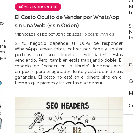
C
M
CÓMO VENDER ONLINE
t
El Costo Oculto de Vender por WhatsApp
s.
sin una Web (y sin Orden)
S
N
MIERCOLES, 01 DE OCTUBRE DE 2025
0 COMENTARIOS
I
ia,
Si tu negocio depende al 100% de responder
una
WhatsApp, enviar fotos, cobrar por Yape y anotar
on.
pedidos en una libreta... ¡Felicidades! Estás
que
vendiendo. Pero, también estás trabajando doble. El
C
modelo de "Vender en la libreta" funciona para
empezar, pero es agotador, lento y está robando tus
ganancias. El costo no está en el dinero, sino en el
C
tiempo que pierdes y las ventas que dejas ir.
M
C