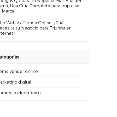
ódigos QR para tu Negocio: Más Allá del
enú, Una Guía Completa para Impulsar
u Marca
itio Web vs. Tienda Online: ¿Cuál
ecesita tu Negocio para Triunfar en
nternet?
ategorías
ómo vender online
arketing digital
omercio electrónico