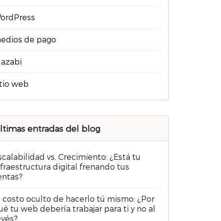
ordPress
edios de pago
lazabi
itio web
ltimas entradas del blog
scalabilidad vs. Crecimiento: ¿Está tu
nfraestructura digital frenando tus
entas?
l costo oculto de hacerlo tú mismo: ¿Por
ué tu web debería trabajar para ti y no al
evés?