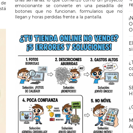
 de
r
emocionante se convierte en una pesadilla de
stá
botones que no funcionan, formularios que no
llegan y horas perdidas frente a la pantalla.
¡
O
O
E
s
¿
c
c
S
H
¿
M
A