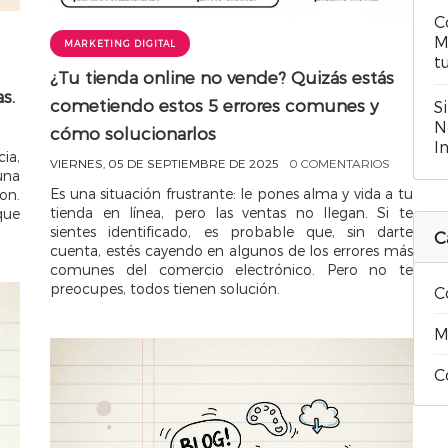
C
M
MARKETING DIGITAL
t
¿Tu tienda online no vende? Quizás estás
s.
cometiendo estos 5 errores comunes y
S
N
cómo solucionarlos
I
ia,
VIERNES, 05 DE SEPTIEMBRE DE 2025
0 COMENTARIOS
una
Es una situación frustrante: le pones alma y vida a tu
on.
tienda en línea, pero las ventas no llegan. Si te
que
sientes identificado, es probable que, sin darte
C
cuenta, estés cayendo en algunos de los errores más
comunes del comercio electrónico. Pero no te
preocupes, todos tienen solución.
C
M
C