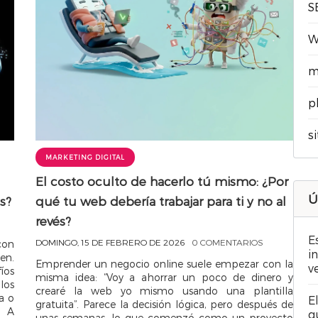
S
W
m
p
s
MARKETING DIGITAL
El costo oculto de hacerlo tú mismo: ¿Por
Ú
s?
qué tu web debería trabajar para ti y no al
revés?
E
DOMINGO, 15 DE FEBRERO DE 2026
0 COMENTARIOS
con
i
en.
Emprender un negocio online suele empezar con la
v
íos
misma idea: “Voy a ahorrar un poco de dinero y
los
crearé la web yo mismo usando una plantilla
a o
E
gratuita”. Parece la decisión lógica, pero después de
. A
q
unas semanas, lo que comenzó como un proyecto