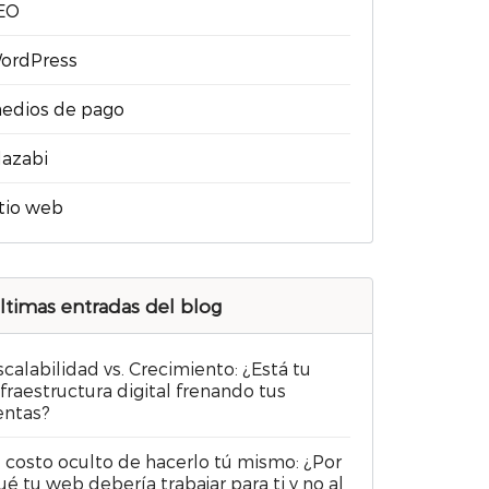
EO
ordPress
edios de pago
lazabi
itio web
ltimas entradas del blog
scalabilidad vs. Crecimiento: ¿Está tu
nfraestructura digital frenando tus
entas?
l costo oculto de hacerlo tú mismo: ¿Por
ué tu web debería trabajar para ti y no al